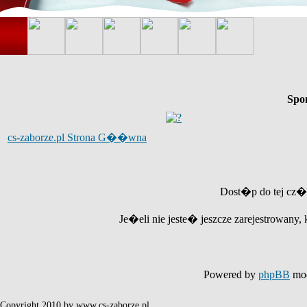
Spo
cs-zaborze.pl Strona G��wna
Dost�p do tej cz�
Je�eli nie jeste� jeszcze zarejestrowany, 
Powered by
phpBB
mod
Copyright 2010 by www.cs-zaborze.pl