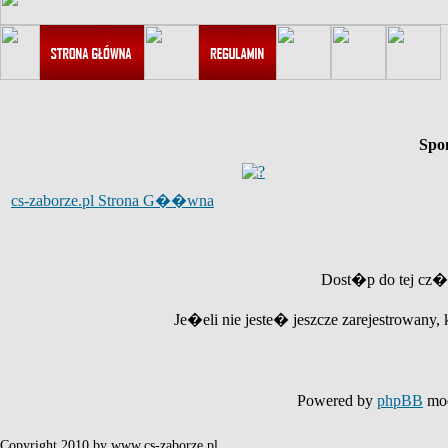
Spo
cs-zaborze.pl Strona G��wna
Dost�p do tej cz�
Je�eli nie jeste� jeszcze zarejestrowany, 
Powered by
phpBB
mod
Copyright 2010 by www.cs-zaborze.pl