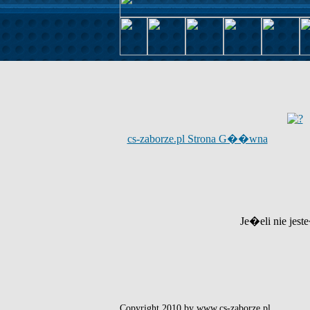
cs-zaborze.pl Strona G��wna
Je�eli nie jest
Copyright 2010 by www.cs-zaborze.pl