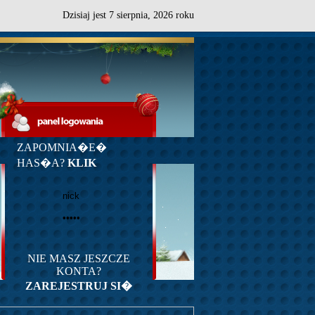
Dzisiaj jest
7
sierpnia,
2026 roku
ZAPOMNIA�E�
HAS�A?
KLIK
NIE MASZ JESZCZE
KONTA?
ZAREJESTRUJ SI�