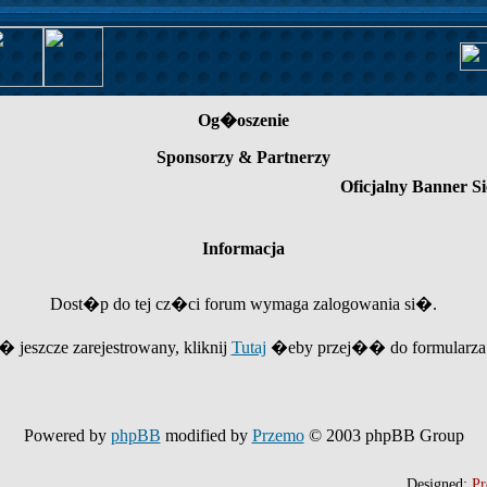
Og�oszenie
Sponsorzy & Partnerzy
Oficjalny Banner Si
Informacja
Dost�p do tej cz�ci forum wymaga zalogowania si�.
e� jeszcze zarejestrowany, kliknij
Tutaj
�eby przej�� do formularza r
Powered by
phpBB
modified by
Przemo
© 2003 phpBB Group
Designed:
Pr