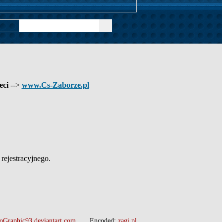
eci
-->
www.Cs-Zaborze.pl
ejestracyjnego.
oGraphic93.deviantart.com
Encoded:
zagi.pl