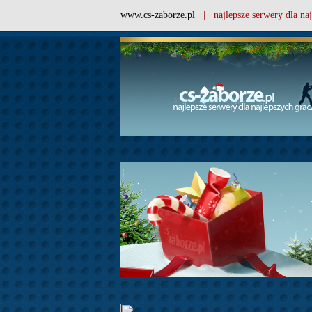
www.cs-zaborze.pl
| najlepsze serwery dla naj