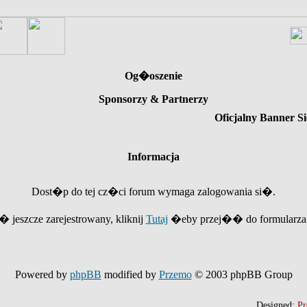
Og�oszenie
Sponsorzy & Partnerzy
Oficjalny Banner Si
Informacja
Dost�p do tej cz�ci forum wymaga zalogowania si�.
e� jeszcze zarejestrowany, kliknij
Tutaj
�eby przej�� do formularza r
Powered by
phpBB
modified by
Przemo
© 2003 phpBB Group
Designed:
Pr