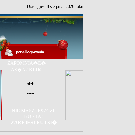
Dzisiaj jest
8
sierpnia,
2026 roku
ZAPOMNIA�E�
HAS�A?
KLIK
NIE MASZ JESZCZE
KONTA?
ZAREJESTRUJ SI�