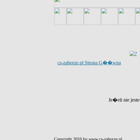
cs-zaborze.pl Strona G��wna
Je�eli nie jest
Copyright 2010 by www.cs-zaborze.pl