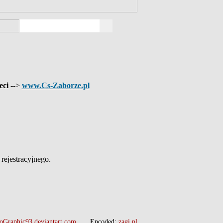
eci
-->
www.Cs-Zaborze.pl
ejestracyjnego.
oGraphic93.deviantart.com
Encoded:
zagi.pl