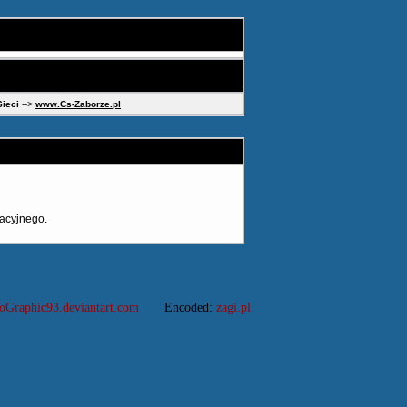
Sieci
-->
www.Cs-Zaborze.pl
acyjnego.
oGraphic93.deviantart.com
Encoded:
zagi.pl