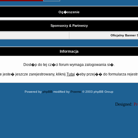
Og�oszenie
Sponsorzy & Partnerzy
Oficjalny Banner 
Informacja
Dost�p do tej cz�ci forum wymaga zalogowania si�.
e jeste� jeszcze zarejestrowany, kliknij
Tutaj
�eby przej�� do formularza rejestr
Powered by
phpBB
modified by
Przemo
© 2003 phpBB Group
Designed:
Pr