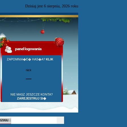
Dzisiaj jest
6
sierpnia,
2026 roku
ZAPOMNIA�E� HAS�A?
KLIK
NIE MASZ JESZCZE KONTA?
ZAREJESTRUJ SI�