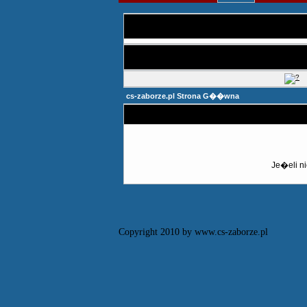
cs-zaborze.pl Strona G��wna
Je�eli ni
Copyright 2010 by www.cs-zaborze.pl