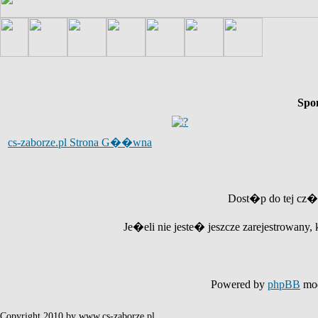
Spo
cs-zaborze.pl Strona G��wna
Dost�p do tej cz�
Je�eli nie jeste� jeszcze zarejestrowany, 
Powered by
phpBB
mod
Copyright 2010 by www.cs-zaborze.pl