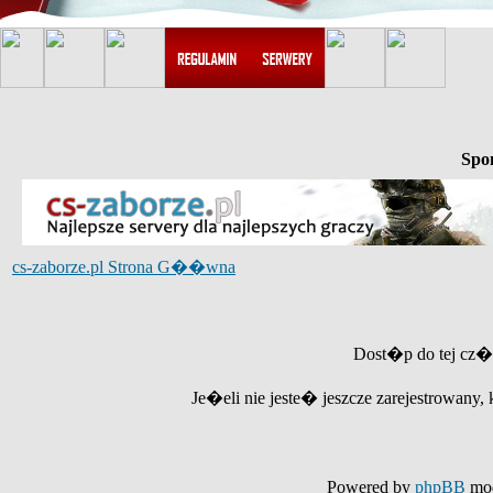
Spo
cs-zaborze.pl Strona G��wna
Dost�p do tej cz�
Je�eli nie jeste� jeszcze zarejestrowany, 
Powered by
phpBB
mod