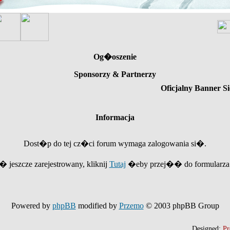
Og�oszenie
Sponsorzy & Partnerzy
Oficjalny Banner Si
Informacja
Dost�p do tej cz�ci forum wymaga zalogowania si�.
e� jeszcze zarejestrowany, kliknij
Tutaj
�eby przej�� do formularza r
Powered by
phpBB
modified by
Przemo
© 2003 phpBB Group
Designed:
Pr