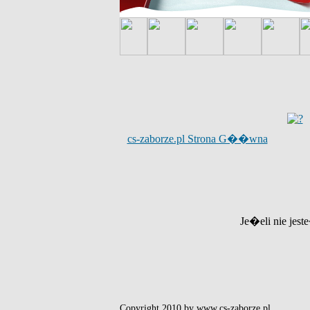
cs-zaborze.pl Strona G��wna
Je�eli nie jest
Copyright 2010 by www.cs-zaborze.pl