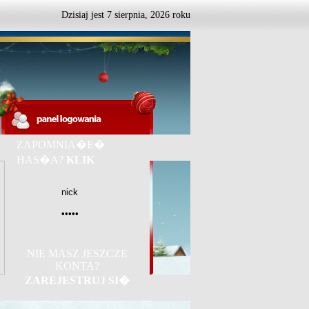
Dzisiaj jest
7
sierpnia,
2026 roku
ZAPOMNIA�E�
HAS�A?
KLIK
NIE MASZ JESZCZE
KONTA?
ZAREJESTRUJ SI�