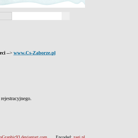
eci
-->
www.Cs-Zaborze.pl
ejestracyjnego.
oGraphic93.deviantart.com
Encoded:
zagi.pl