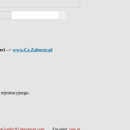
eci
-->
www.Cs-Zaborze.pl
ejestracyjnego.
oGraphic93.deviantart.com
Encoded:
zagi.pl