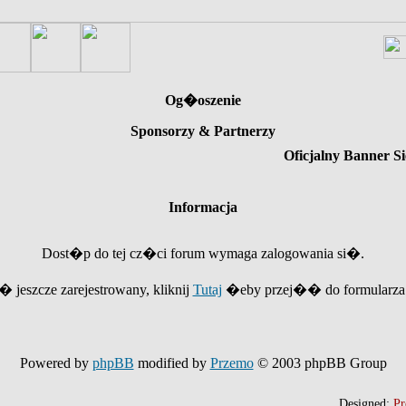
Og�oszenie
Sponsorzy & Partnerzy
Oficjalny Banner Si
Informacja
Dost�p do tej cz�ci forum wymaga zalogowania si�.
e� jeszcze zarejestrowany, kliknij
Tutaj
�eby przej�� do formularza r
Powered by
phpBB
modified by
Przemo
© 2003 phpBB Group
Designed:
Pr