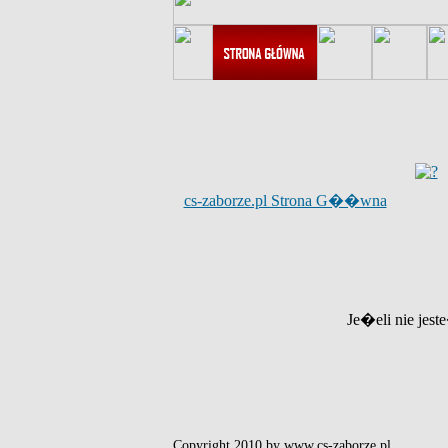
cs-zaborze.pl Strona G��wna
Je�eli nie jest
Copyright 2010 by www.cs-zaborze.pl