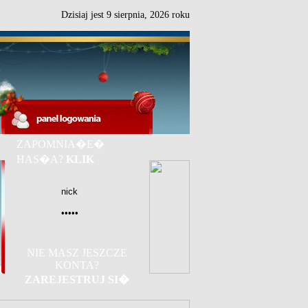
Dzisiaj jest
9
sierpnia,
2026 roku
ZAPOMNIA�E�
HAS�A?
KLIK
NIE MASZ JESZCZE
KONTA?
ZAREJESTRUJ SI�