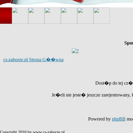
Spo
cs-zaborze.pl Strona G��wna
Dost�p do tej cz�
Je�eli nie jeste� jeszcze zarejestrowany, 
Powered by
phpBB
mod
Copyright 2010 by www.cs-zaborze.pl