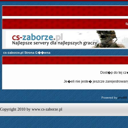
S
cs-zaborze.pl Strona G��wna
Dost�p do tej c
Je�eli nie jeste� jeszcze zarejestrowany,
Powered by
phpBB
Copyright 2010 by www.cs-zaborze.pl