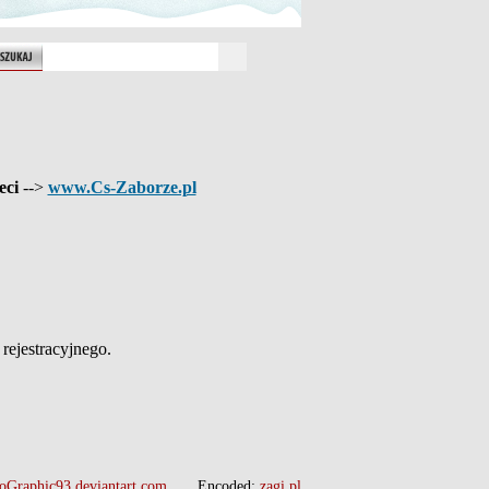
eci
-->
www.Cs-Zaborze.pl
ejestracyjnego.
oGraphic93.deviantart.com
Encoded:
zagi.pl