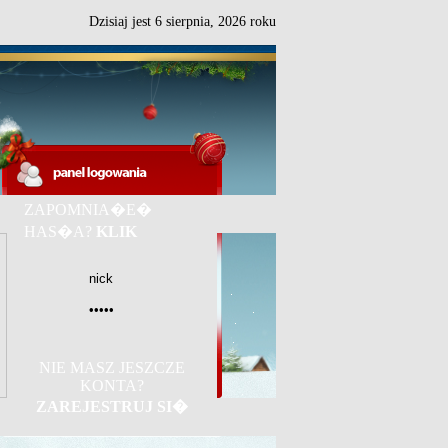
Dzisiaj jest
6
sierpnia,
2026 roku
ZAPOMNIA�E�
HAS�A?
KLIK
NIE MASZ JESZCZE
KONTA?
ZAREJESTRUJ SI�