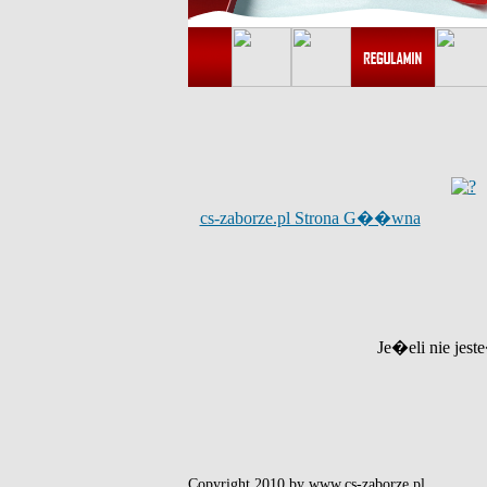
cs-zaborze.pl Strona G��wna
Je�eli nie jest
Copyright 2010 by www.cs-zaborze.pl