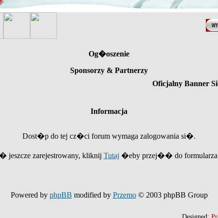
Og�oszenie
Sponsorzy & Partnerzy
Oficjalny Banner Si
Informacja
Dost�p do tej cz�ci forum wymaga zalogowania si�.
e� jeszcze zarejestrowany, kliknij
Tutaj
�eby przej�� do formularza r
Powered by
phpBB
modified by
Przemo
© 2003 phpBB Group
Designed:
Pr