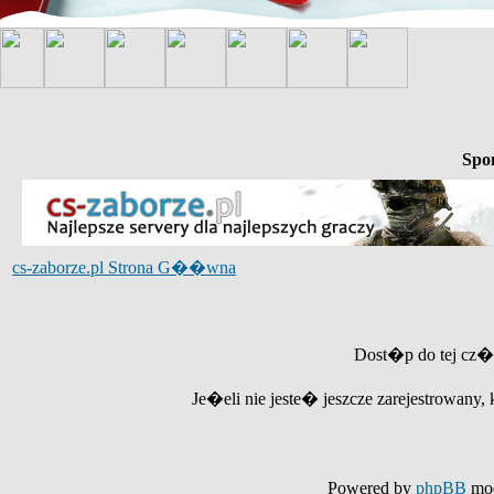
Spo
cs-zaborze.pl Strona G��wna
Dost�p do tej cz�
Je�eli nie jeste� jeszcze zarejestrowany, 
Powered by
phpBB
mod