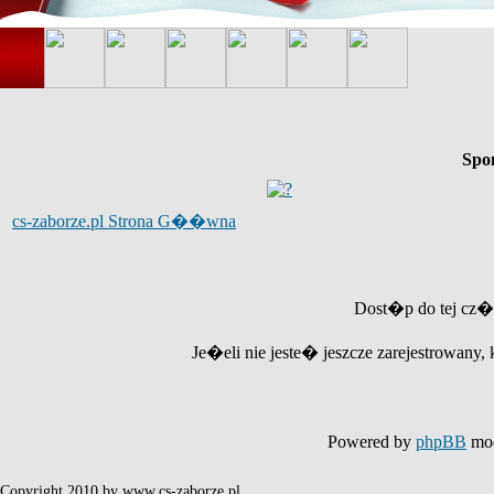
Spo
cs-zaborze.pl Strona G��wna
Dost�p do tej cz�
Je�eli nie jeste� jeszcze zarejestrowany, 
Powered by
phpBB
mod
Copyright 2010 by www.cs-zaborze.pl