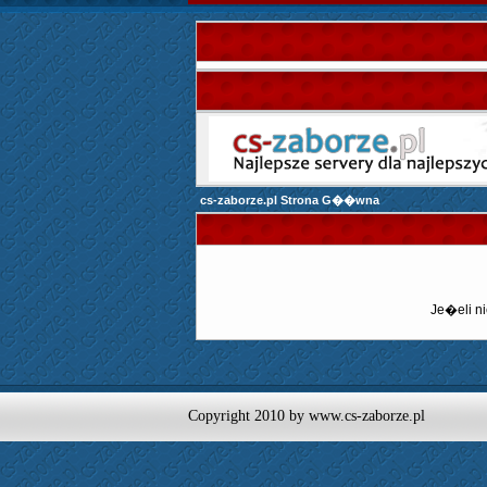
cs-zaborze.pl Strona G��wna
Je�eli ni
Copyright 2010 by www.cs-zaborze.pl