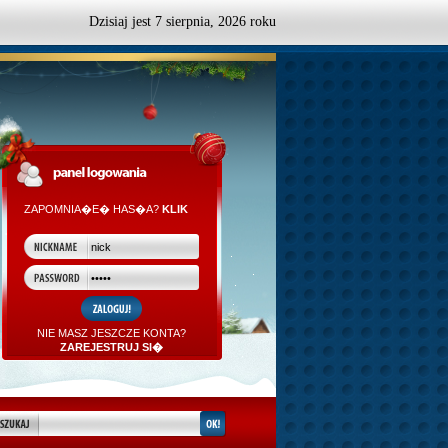
Dzisiaj jest
7
sierpnia,
2026 roku
ZAPOMNIA�E� HAS�A?
KLIK
NIE MASZ JESZCZE KONTA?
ZAREJESTRUJ SI�