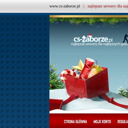
www.cs-zaborze.pl
| najlepsze serwery dla naj