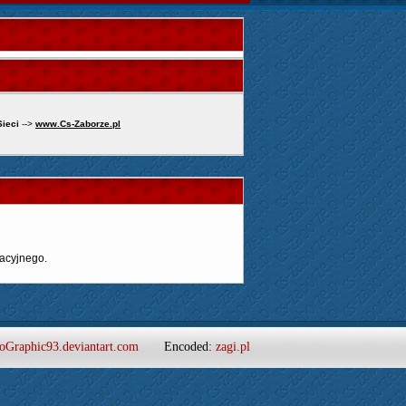
Sieci
-->
www.Cs-Zaborze.pl
acyjnego.
oGraphic93.deviantart.com
Encoded:
zagi.pl