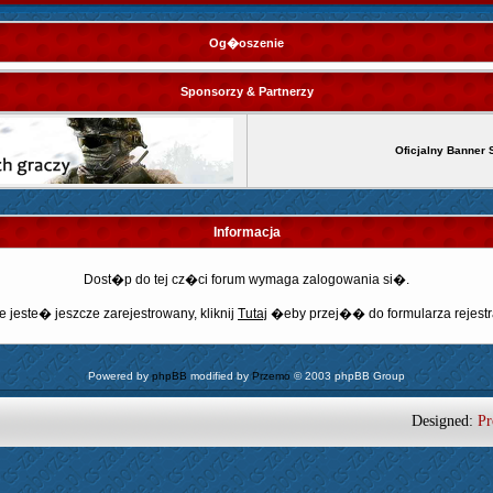
Og�oszenie
Sponsorzy & Partnerzy
Oficjalny Banner 
Informacja
Dost�p do tej cz�ci forum wymaga zalogowania si�.
e jeste� jeszcze zarejestrowany, kliknij
Tutaj
�eby przej�� do formularza rejestr
Powered by
phpBB
modified by
Przemo
© 2003 phpBB Group
Designed:
Pr