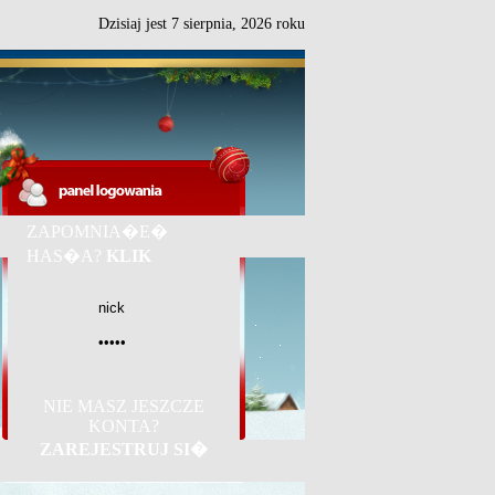
Dzisiaj jest
7
sierpnia,
2026 roku
ZAPOMNIA�E�
HAS�A?
KLIK
NIE MASZ JESZCZE
KONTA?
ZAREJESTRUJ SI�