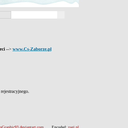
eci
-->
www.Cs-Zaborze.pl
ejestracyjnego.
oGraphic93.deviantart.com
Encoded:
zagi.pl