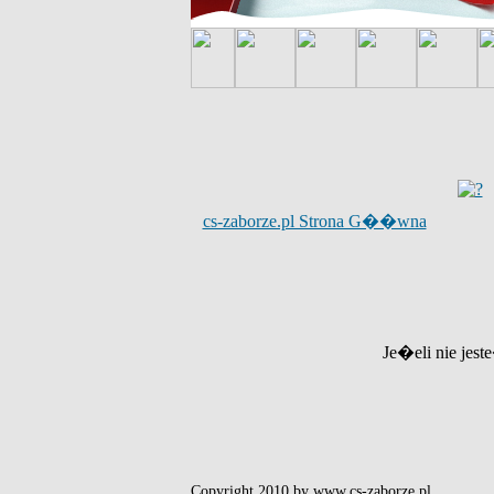
cs-zaborze.pl Strona G��wna
Je�eli nie jest
Copyright 2010 by www.cs-zaborze.pl