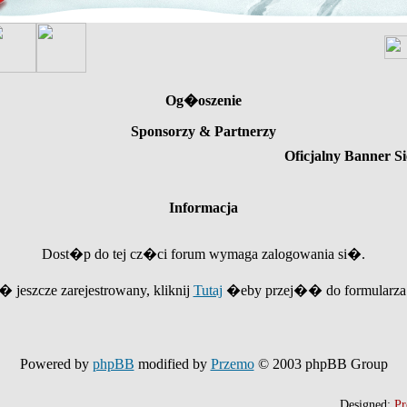
Og�oszenie
Sponsorzy & Partnerzy
Oficjalny Banner Si
Informacja
Dost�p do tej cz�ci forum wymaga zalogowania si�.
e� jeszcze zarejestrowany, kliknij
Tutaj
�eby przej�� do formularza r
Powered by
phpBB
modified by
Przemo
© 2003 phpBB Group
Designed:
Pr