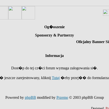
Og�oszenie
Sponsorzy & Partnerzy
Oficjalny Banner Si
Informacja
Dost�p do tej cz�ci forum wymaga zalogowania si�.
e� jeszcze zarejestrowany, kliknij
Tutaj
�eby przej�� do formularza r
Powered by
phpBB
modified by
Przemo
© 2003 phpBB Group
Designed:
Pr