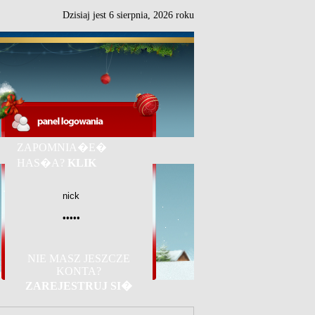
Dzisiaj jest
6
sierpnia,
2026 roku
ZAPOMNIA�E�
HAS�A?
KLIK
NIE MASZ JESZCZE
KONTA?
ZAREJESTRUJ SI�