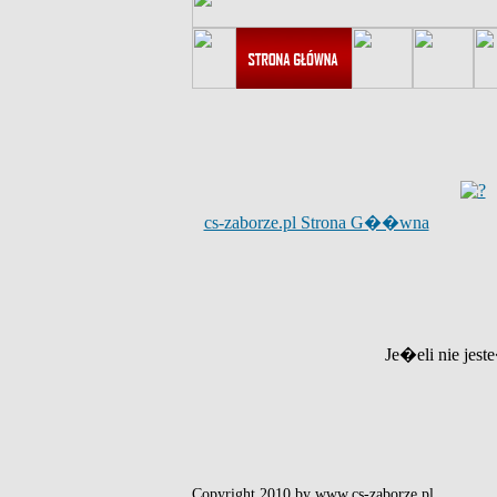
cs-zaborze.pl Strona G��wna
Je�eli nie jest
Copyright 2010 by www.cs-zaborze.pl