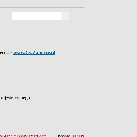
eci
-->
www.Cs-Zaborze.pl
ejestracyjnego.
oGraphic93.deviantart.com
Encoded:
zagi.pl