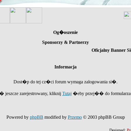
Og�oszenie
Sponsorzy & Partnerzy
Oficjalny Banner Si
Informacja
Dost�p do tej cz�ci forum wymaga zalogowania si�.
e� jeszcze zarejestrowany, kliknij
Tutaj
�eby przej�� do formularza r
Powered by
phpBB
modified by
Przemo
© 2003 phpBB Group
Designed:
Pr