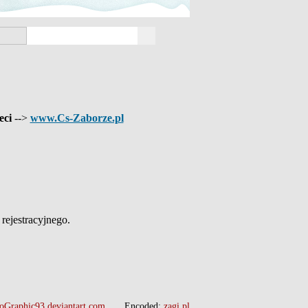
eci
-->
www.Cs-Zaborze.pl
ejestracyjnego.
oGraphic93.deviantart.com
Encoded:
zagi.pl