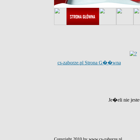
cs-zaborze.pl Strona G��wna
Je�eli nie jest
Copyright 2010 by www.cs-zaborze.pl