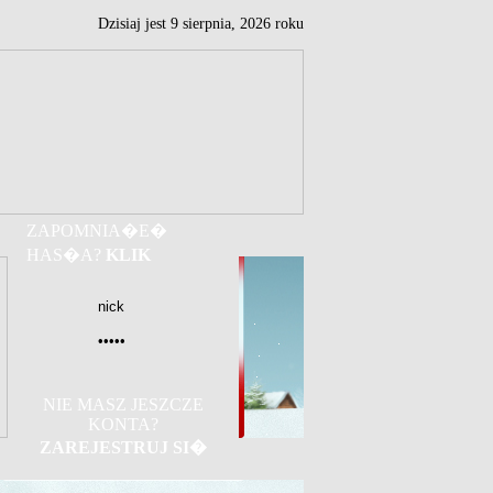
Dzisiaj jest
9
sierpnia,
2026 roku
ZAPOMNIA�E�
HAS�A?
KLIK
NIE MASZ JESZCZE
KONTA?
ZAREJESTRUJ SI�