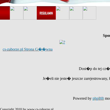
Spo
cs-zaborze.pl Strona G��wna
Dost�p do tej cz�
Je�eli nie jeste� jeszcze zarejestrowany, 
Powered by
phpBB
mod
Copyright 2010 by www.cs-zaborze.pl