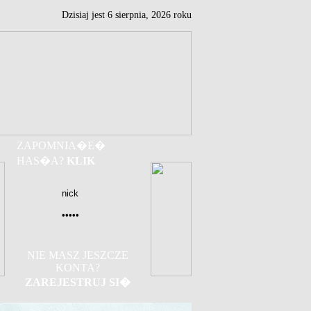
Dzisiaj jest
6
sierpnia,
2026 roku
ZAPOMNIA�E�
HAS�A?
KLIK
NIE MASZ JESZCZE
KONTA?
ZAREJESTRUJ SI�