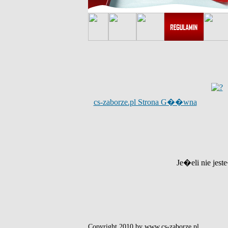
cs-zaborze.pl Strona G��wna
Je�eli nie jest
Copyright 2010 by www.cs-zaborze.pl