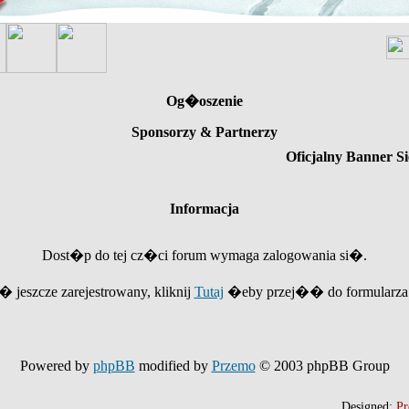
Og�oszenie
Sponsorzy & Partnerzy
Oficjalny Banner Si
Informacja
Dost�p do tej cz�ci forum wymaga zalogowania si�.
e� jeszcze zarejestrowany, kliknij
Tutaj
�eby przej�� do formularza r
Powered by
phpBB
modified by
Przemo
© 2003 phpBB Group
Designed:
Pr