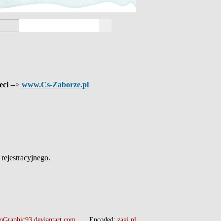
eci
-->
www.Cs-Zaborze.pl
ejestracyjnego.
oGraphic93.deviantart.com
Encoded:
zagi.pl