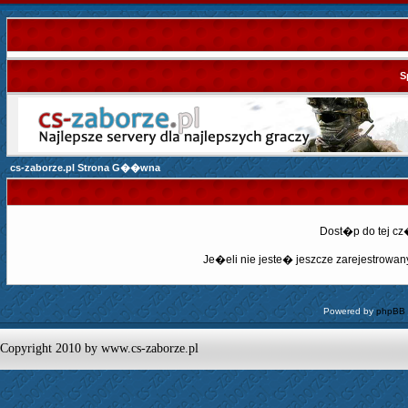
S
cs-zaborze.pl Strona G��wna
Dost�p do tej c
Je�eli nie jeste� jeszcze zarejestrowany,
Powered by
phpBB
Copyright 2010 by www.cs-zaborze.pl