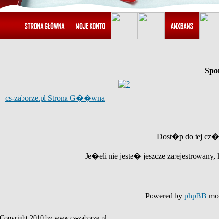
Spo
cs-zaborze.pl Strona G��wna
Dost�p do tej cz�
Je�eli nie jeste� jeszcze zarejestrowany, 
Powered by
phpBB
mod
Copyright 2010 by www.cs-zaborze.pl