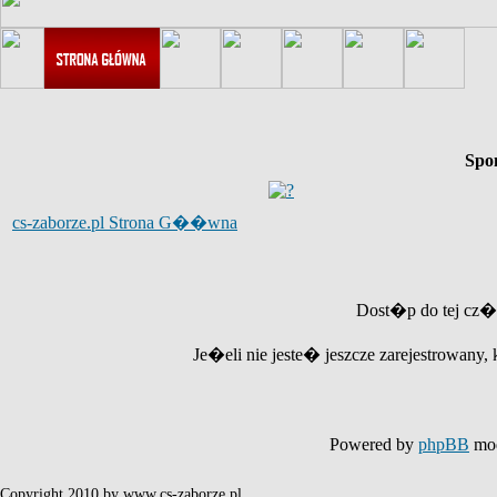
Spo
cs-zaborze.pl Strona G��wna
Dost�p do tej cz�
Je�eli nie jeste� jeszcze zarejestrowany, 
Powered by
phpBB
mod
Copyright 2010 by www.cs-zaborze.pl