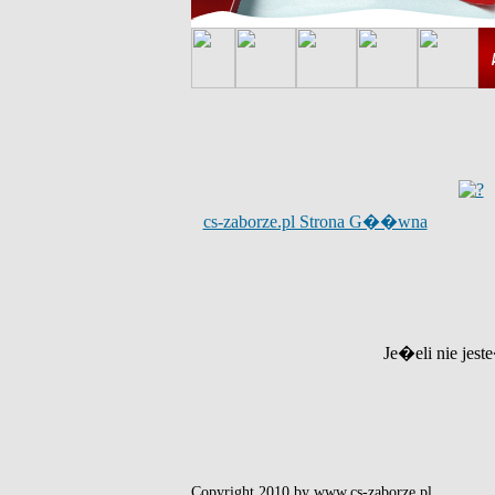
cs-zaborze.pl Strona G��wna
Je�eli nie jest
Copyright 2010 by www.cs-zaborze.pl