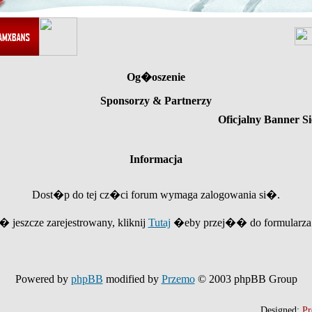
Og�oszenie
Sponsorzy & Partnerzy
Oficjalny Banner Si
Informacja
Dost�p do tej cz�ci forum wymaga zalogowania si�.
e� jeszcze zarejestrowany, kliknij
Tutaj
�eby przej�� do formularza r
Powered by
phpBB
modified by
Przemo
© 2003 phpBB Group
Designed:
Pr