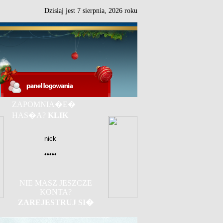
Dzisiaj jest
7
sierpnia,
2026 roku
ZAPOMNIA�E�
HAS�A?
KLIK
NIE MASZ JESZCZE
KONTA?
ZAREJESTRUJ SI�