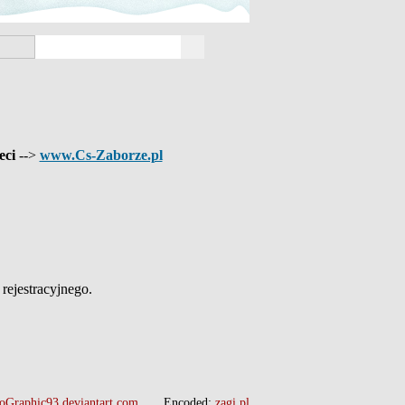
eci
-->
www.Cs-Zaborze.pl
ejestracyjnego.
oGraphic93.deviantart.com
Encoded:
zagi.pl