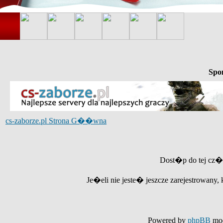
Spo
cs-zaborze.pl Strona G��wna
Dost�p do tej cz�
Je�eli nie jeste� jeszcze zarejestrowany, 
Powered by
phpBB
mod