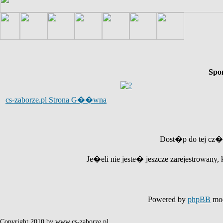
Spo
cs-zaborze.pl Strona G��wna
Dost�p do tej cz�
Je�eli nie jeste� jeszcze zarejestrowany, 
Powered by
phpBB
mod
Copyright 2010 by www.cs-zaborze.pl