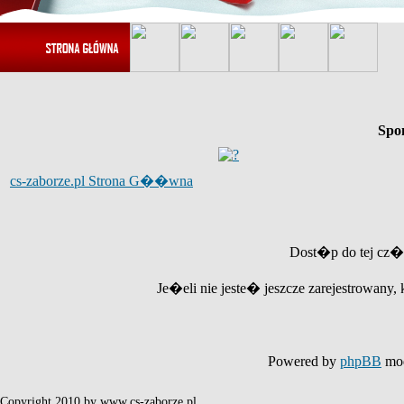
Spo
cs-zaborze.pl Strona G��wna
Dost�p do tej cz�
Je�eli nie jeste� jeszcze zarejestrowany, 
Powered by
phpBB
mod
Copyright 2010 by www.cs-zaborze.pl