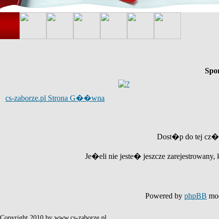
Spo
cs-zaborze.pl Strona G��wna
Dost�p do tej cz�
Je�eli nie jeste� jeszcze zarejestrowany, 
Powered by
phpBB
mod
Copyright 2010 by www.cs-zaborze.pl