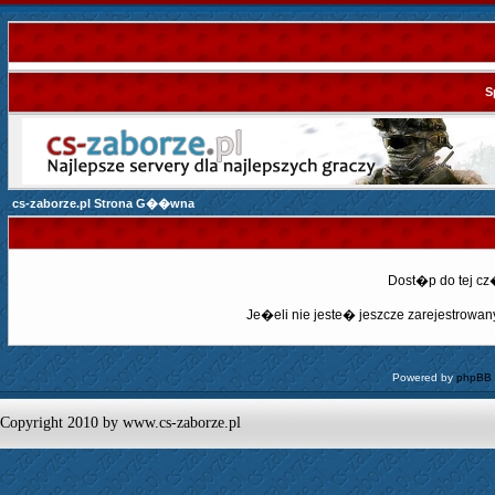
S
cs-zaborze.pl Strona G��wna
Dost�p do tej c
Je�eli nie jeste� jeszcze zarejestrowany,
Powered by
phpBB
Copyright 2010 by www.cs-zaborze.pl