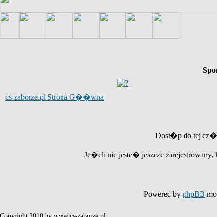
Spo
cs-zaborze.pl Strona G��wna
Dost�p do tej cz�
Je�eli nie jeste� jeszcze zarejestrowany, 
Powered by
phpBB
mod
Copyright 2010 by www.cs-zaborze.pl