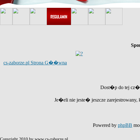
Spo
cs-zaborze.pl Strona G��wna
Dost�p do tej cz�
Je�eli nie jeste� jeszcze zarejestrowany, 
Powered by
phpBB
mod
Copyright 2010 by www.cs-zaborze.pl