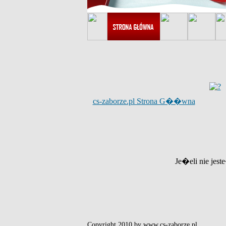
cs-zaborze.pl Strona G��wna
Je�eli nie jest
Copyright 2010 by www.cs-zaborze.pl