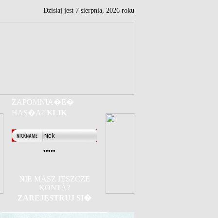
Dzisiaj jest
7
sierpnia,
2026 roku
ZAPOMNIA�E�
HAS�A?
KLIK
NIE MASZ JESZCZE
KONTA?
ZAREJESTRUJ SI�