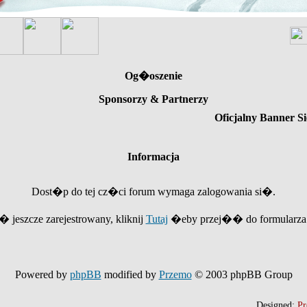
Og�oszenie
Sponsorzy & Partnerzy
Oficjalny Banner Si
Informacja
Dost�p do tej cz�ci forum wymaga zalogowania si�.
e� jeszcze zarejestrowany, kliknij
Tutaj
�eby przej�� do formularza r
Powered by
phpBB
modified by
Przemo
© 2003 phpBB Group
Designed:
Pr