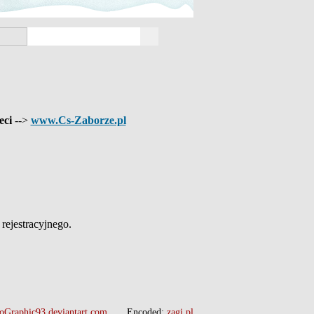
eci
-->
www.Cs-Zaborze.pl
ejestracyjnego.
oGraphic93.deviantart.com
Encoded:
zagi.pl