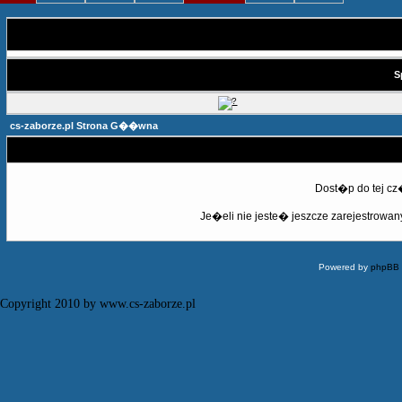
S
cs-zaborze.pl Strona G��wna
Dost�p do tej c
Je�eli nie jeste� jeszcze zarejestrowany,
Powered by
phpBB
Copyright 2010 by www.cs-zaborze.pl