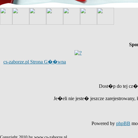
Spo
cs-zaborze.pl Strona G��wna
Dost�p do tej cz�
Je�eli nie jeste� jeszcze zarejestrowany, 
Powered by
phpBB
mod
Copyright 2010 by www.cs-zaborze.pl