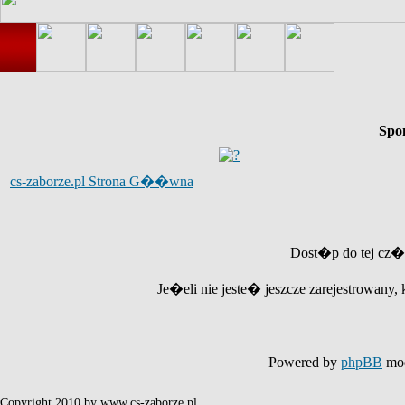
Spo
cs-zaborze.pl Strona G��wna
Dost�p do tej cz�
Je�eli nie jeste� jeszcze zarejestrowany, 
Powered by
phpBB
mod
Copyright 2010 by www.cs-zaborze.pl