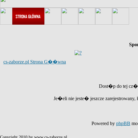
Spo
cs-zaborze.pl Strona G��wna
Dost�p do tej cz�
Je�eli nie jeste� jeszcze zarejestrowany, 
Powered by
phpBB
mod
Copyright 2010 by www.cs-zaborze.pl