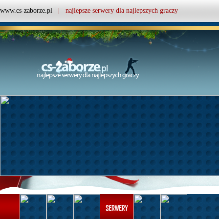
www.cs-zaborze.pl
| najlepsze serwery dla najlepszych graczy