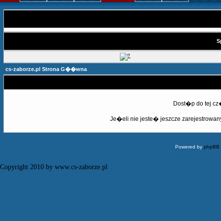
S
cs-zaborze.pl Strona G��wna
Dost�p do tej c
Je�eli nie jeste� jeszcze zarejestrowany,
Powered by
phpBB
Copyright 2010 by www.cs-zaborze.pl