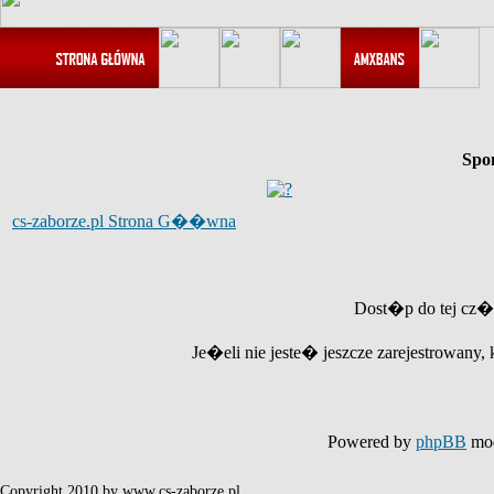
Spo
cs-zaborze.pl Strona G��wna
Dost�p do tej cz�
Je�eli nie jeste� jeszcze zarejestrowany, 
Powered by
phpBB
mod
Copyright 2010 by www.cs-zaborze.pl