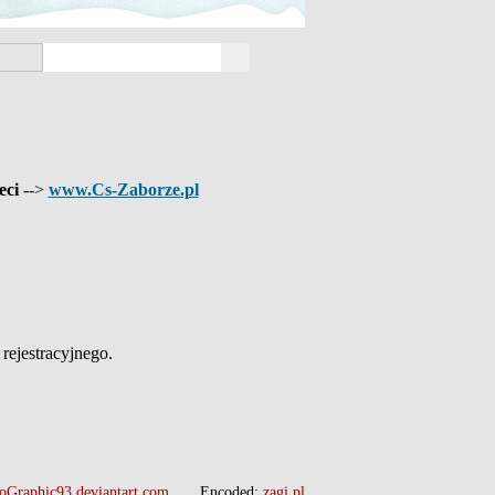
eci
-->
www.Cs-Zaborze.pl
ejestracyjnego.
oGraphic93.deviantart.com
Encoded:
zagi.pl