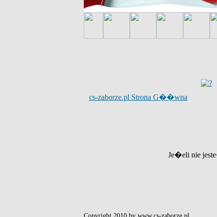
cs-zaborze.pl Strona G��wna
Je�eli nie jest
Copyright 2010 by www.cs-zaborze.pl