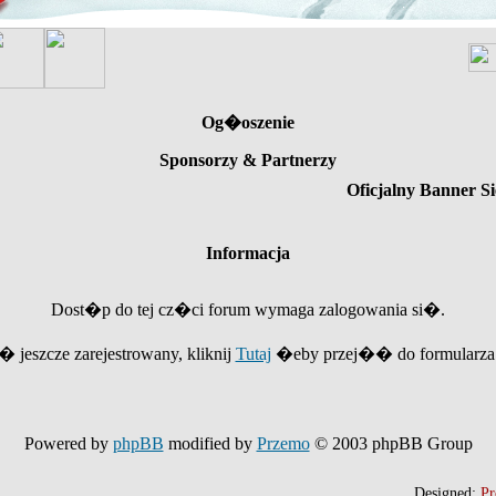
Og�oszenie
Sponsorzy & Partnerzy
Oficjalny Banner Si
Informacja
Dost�p do tej cz�ci forum wymaga zalogowania si�.
e� jeszcze zarejestrowany, kliknij
Tutaj
�eby przej�� do formularza r
Powered by
phpBB
modified by
Przemo
© 2003 phpBB Group
Designed:
Pr