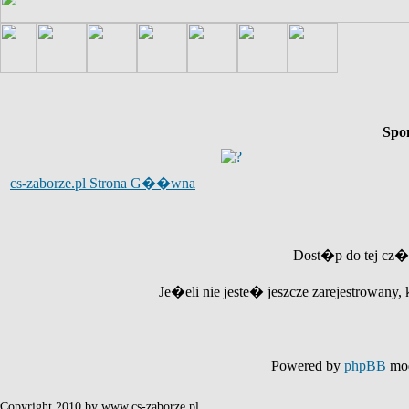
Spo
cs-zaborze.pl Strona G��wna
Dost�p do tej cz�
Je�eli nie jeste� jeszcze zarejestrowany, 
Powered by
phpBB
mod
Copyright 2010 by www.cs-zaborze.pl