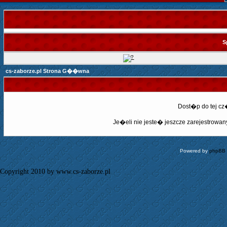
S
cs-zaborze.pl Strona G��wna
Dost�p do tej c
Je�eli nie jeste� jeszcze zarejestrowany,
Powered by
phpBB
Copyright 2010 by www.cs-zaborze.pl