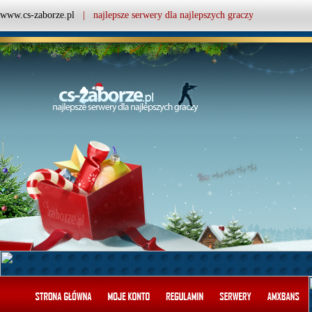
www.cs-zaborze.pl
| najlepsze serwery dla najlepszych graczy