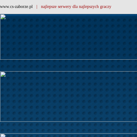
www.cs-zaborze.pl
| najlepsze serwery dla najlepszych graczy