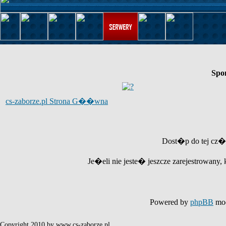
Spo
cs-zaborze.pl Strona G��wna
Dost�p do tej cz�
Je�eli nie jeste� jeszcze zarejestrowany, 
Powered by
phpBB
mod
Copyright 2010 by www.cs-zaborze.pl