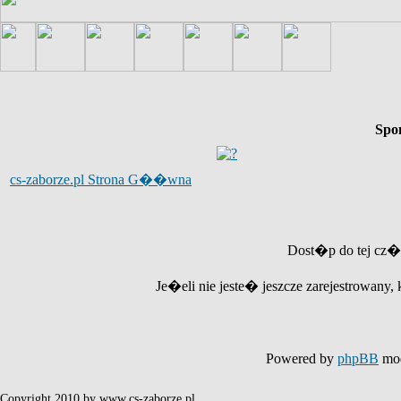
Spo
cs-zaborze.pl Strona G��wna
Dost�p do tej cz�
Je�eli nie jeste� jeszcze zarejestrowany, 
Powered by
phpBB
mod
Copyright 2010 by www.cs-zaborze.pl