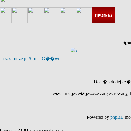
Spo
cs-zaborze.pl Strona G��wna
Dost�p do tej cz�
Je�eli nie jeste� jeszcze zarejestrowany, 
Powered by
phpBB
mod
Copyright 2010 by www.cs-zaborze.pl