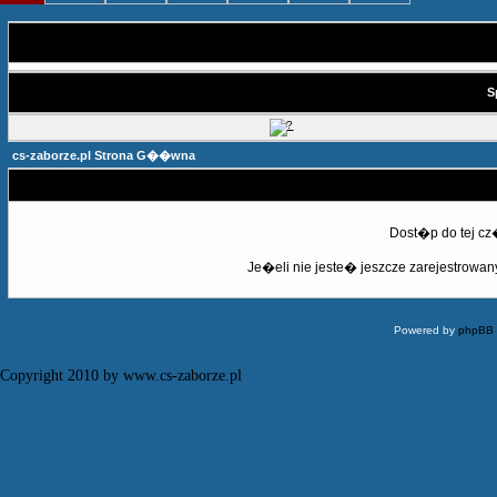
S
cs-zaborze.pl Strona G��wna
Dost�p do tej c
Je�eli nie jeste� jeszcze zarejestrowany,
Powered by
phpBB
Copyright 2010 by www.cs-zaborze.pl