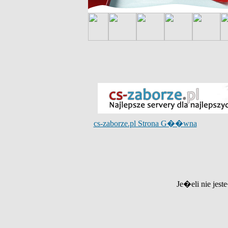
cs-zaborze.pl Strona G��wna
Je�eli nie jest