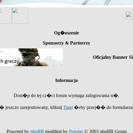
Og�oszenie
Sponsorzy & Partnerzy
Oficjalny Banner Si
Informacja
Dost�p do tej cz�ci forum wymaga zalogowania si�.
e� jeszcze zarejestrowany, kliknij
Tutaj
�eby przej�� do formularza r
Powered by
phpBB
modified by
Przemo
© 2003 phpBB Group