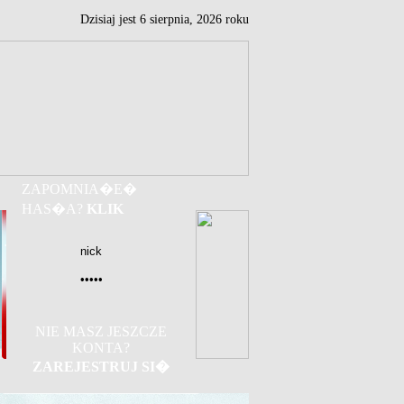
Dzisiaj jest
6
sierpnia,
2026 roku
ZAPOMNIA�E�
HAS�A?
KLIK
NIE MASZ JESZCZE
KONTA?
ZAREJESTRUJ SI�