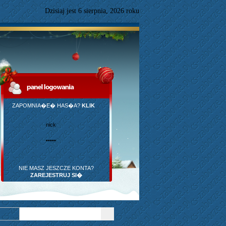
Dzisiaj jest
6
sierpnia,
2026 roku
ZAPOMNIA�E� HAS�A?
KLIK
NIE MASZ JESZCZE KONTA?
ZAREJESTRUJ SI�