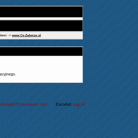
Sieci
-->
www.Cs-Zaborze.pl
acyjnego.
oGraphic93.deviantart.com
Encoded:
zagi.pl