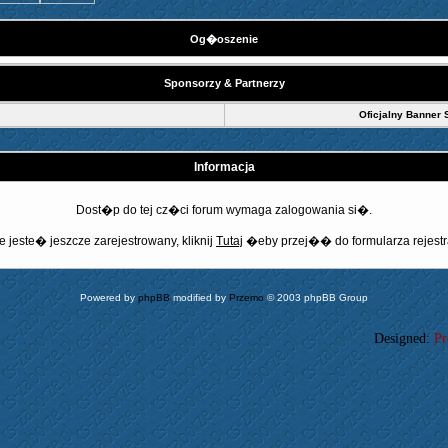
Og�oszenie
Sponsorzy & Partnerzy
Oficjalny Banner 
Informacja
Dost�p do tej cz�ci forum wymaga zalogowania si�.
e jeste� jeszcze zarejestrowany, kliknij
Tutaj
�eby przej�� do formularza rejestr
Powered by
phpBB
modified by
Przemo
© 2003 phpBB Group
Designed:
Pr