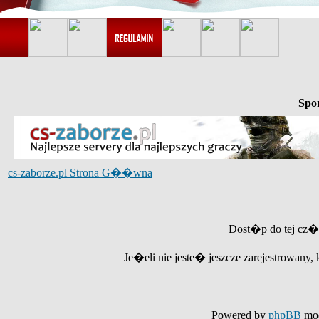
Spo
cs-zaborze.pl Strona G��wna
Dost�p do tej cz�
Je�eli nie jeste� jeszcze zarejestrowany, 
Powered by
phpBB
mod