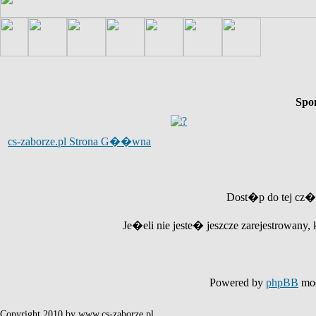
Spo
cs-zaborze.pl Strona G��wna
Dost�p do tej cz�
Je�eli nie jeste� jeszcze zarejestrowany, 
Powered by
phpBB
mod
Copyright 2010 by www.cs-zaborze.pl