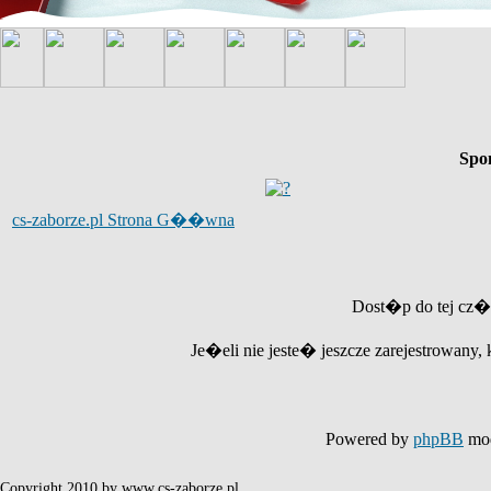
Spo
cs-zaborze.pl Strona G��wna
Dost�p do tej cz�
Je�eli nie jeste� jeszcze zarejestrowany, 
Powered by
phpBB
mod
Copyright 2010 by www.cs-zaborze.pl